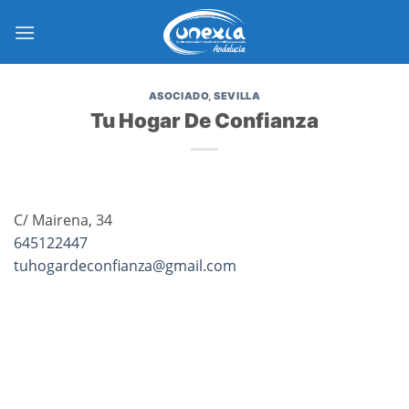
Saltar
al
contenido
ASOCIADO
,
SEVILLA
Tu Hogar De Confianza
C/ Mairena, 34
645122447
tuhogardeconfianza@gmail.com