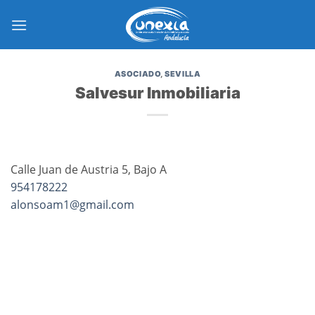
Saltar
al
contenido
ASOCIADO
,
SEVILLA
Salvesur Inmobiliaria
Calle Juan de Austria 5, Bajo A
954178222
alonsoam1@gmail.com