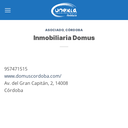
Saltar
al
contenido
ASOCIADO
,
CÓRDOBA
Inmobiliaria Domus
957471515
www.domuscordoba.com/
Av. del Gran Capitán, 2, 14008
Córdoba