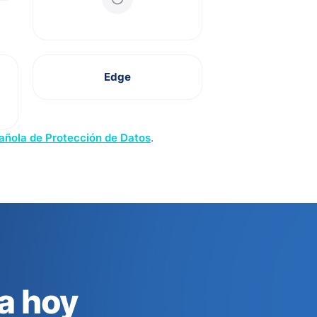
Edge
añola de Protección de Datos
.
a hoy