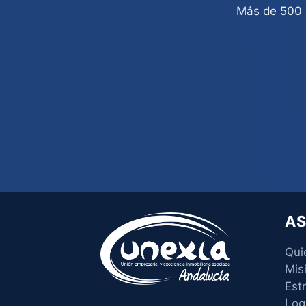
Más de 500 p
AS
Qui
Mis
Est
Log