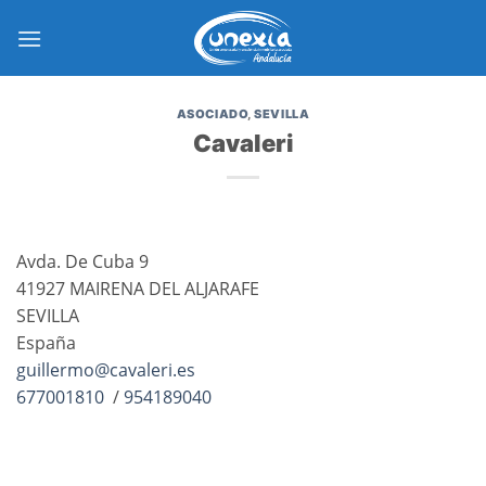
Saltar
al
contenido
ASOCIADO
,
SEVILLA
Cavaleri
Avda. De Cuba 9
41927 MAIRENA DEL ALJARAFE
SEVILLA
España
guillermo@cavaleri.es
677001810
/
954189040