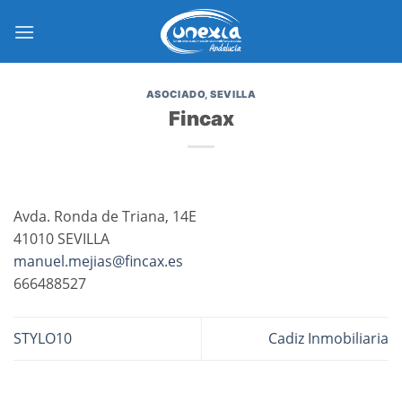
Saltar
al
contenido
ASOCIADO
,
SEVILLA
Fincax
Avda. Ronda de Triana, 14E
41010 SEVILLA
manuel.mejias@fincax.es
666488527
STYLO10
Cadiz Inmobiliaria