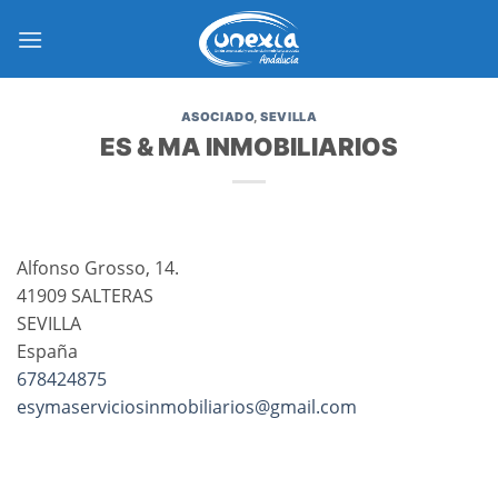
Saltar
al
contenido
ASOCIADO
,
SEVILLA
ES & MA INMOBILIARIOS
Alfonso Grosso, 14.
41909 SALTERAS
SEVILLA
España
678424875
esymaserviciosinmobiliarios@
gmail.com