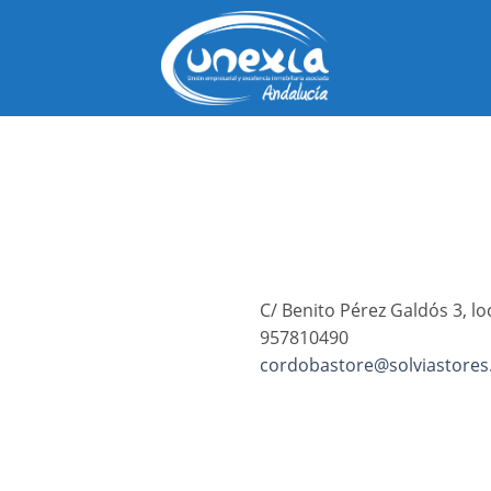
Saltar
al
contenido
C/ Benito Pérez Galdós 3, lo
957810490
cordobastore@solviastore