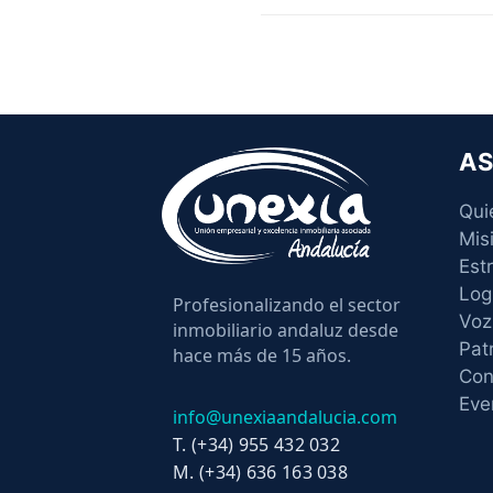
AS
Qui
Mis
Est
Log
Profesionalizando el sector
Voz
inmobiliario andaluz desde
Pat
hace más de 15 años.
Con
Eve
info@unexiaandalucia.com
T. (+34) 955 432 032
M. (+34) 636 163 038