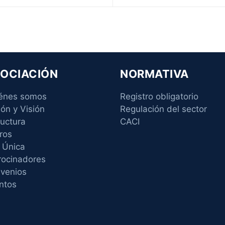
OCIACIÓN
NORMATIVA
énes somos
Registro obligatorio
ión y Visión
Regulación del sector
ructura
CACI
ros
 Única
rocinadores
venios
ntos