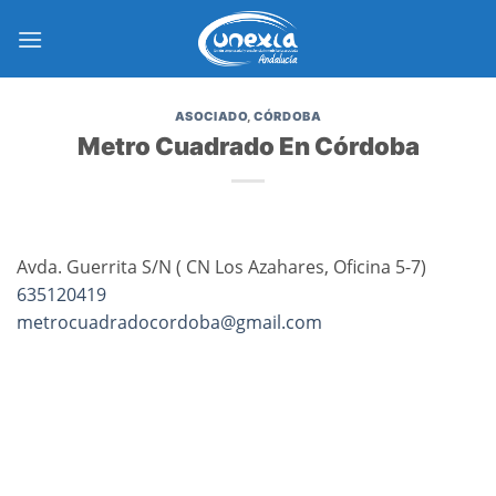
Saltar
al
contenido
ASOCIADO
,
CÓRDOBA
Metro Cuadrado En Córdoba
Avda. Guerrita S/N ( CN Los Azahares, Oficina 5-7)
635120419
metrocuadradocordoba@gmail.com