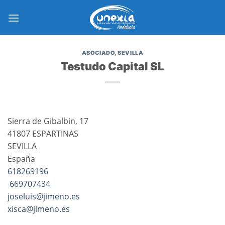
Saltar
al
contenido
ASOCIADO
,
SEVILLA
Testudo Capital SL
Sierra de Gibalbin, 17
41807 ESPARTINAS
SEVILLA
España
618269196
669707434
joseluis@jimeno.es
xisca@jimeno.es