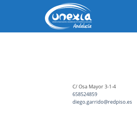
Saltar
al
contenido
C/ Osa Mayor 3-1-4
658524859
diego.garrido@redpiso.es