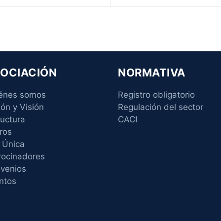
OCIACIÓN
NORMATIVA
énes somos
Registro obligatorio
ión y Visión
Regulación del sector
ructura
CACI
ros
 Única
rocinadores
venios
ntos