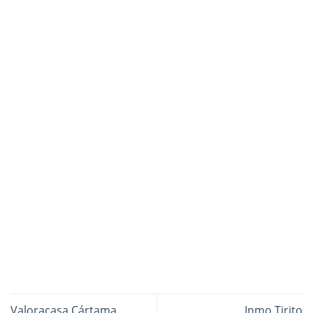
Valoracasa Cártama
Inmo Tirito