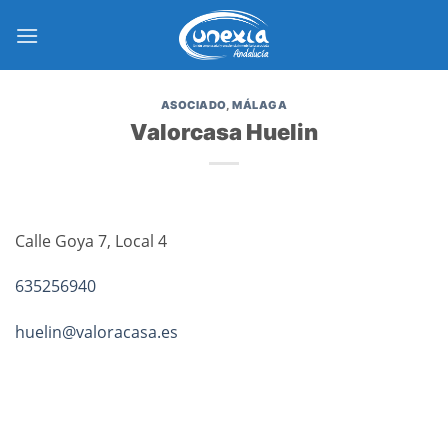
Saltar
al
contenido
ASOCIADO
,
MÁLAGA
Valorcasa Huelin
Calle Goya 7, Local 4
635256940
huelin@valoracasa.es