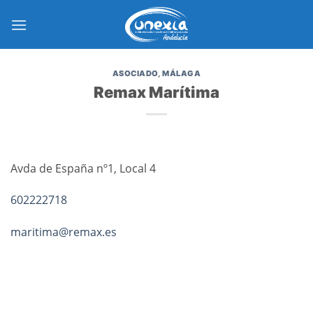
Saltar
al
contenido
ASOCIADO
,
MÁLAGA
Remax Marítima
Avda de España nº1, Local 4
602222718
maritima@remax.es