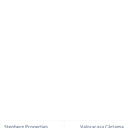
Stenberg Properties
Valoracasa Cártama