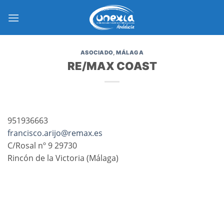
Saltar
al
contenido
ASOCIADO
,
MÁLAGA
RE/MAX COAST
951936663
francisco.arijo@remax.es
C/Rosal nº 9 29730
Rincón de la Victoria (Málaga)