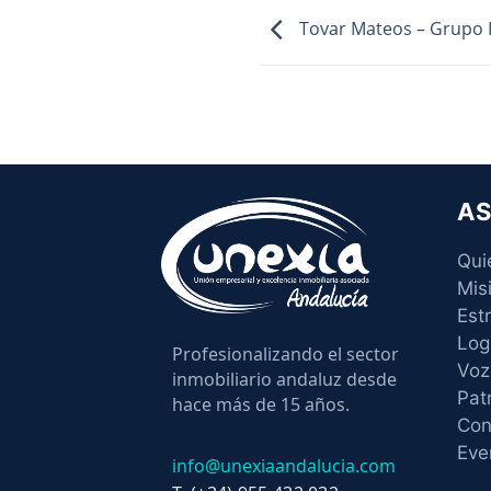
Tovar Mateos – Grupo I
AS
Qui
Mis
Est
Log
Profesionalizando el sector
Voz
inmobiliario andaluz desde
Pat
hace más de 15 años.
Con
Eve
info@unexiaandalucia.com