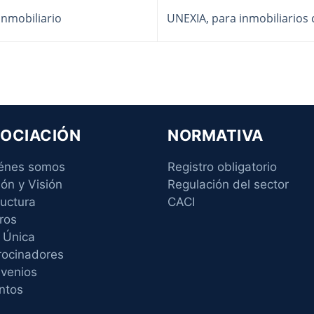
nmobiliario
UNEXIA, para inmobiliarios 
OCIACIÓN
NORMATIVA
énes somos
Registro obligatorio
ión y Visión
Regulación del sector
ructura
CACI
ros
 Única
rocinadores
venios
ntos