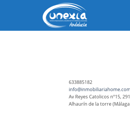
Saltar
al
contenido
633885182
info@inmobiliariahome.co
Av Reyes Catolicos nº15, 29
Alhaurín de la torre (Málaga