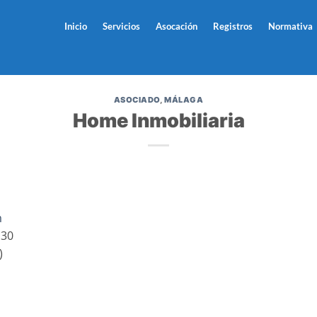
Inicio
Servicios
Asocación
Registros
Normativa
ASOCIADO
,
MÁLAGA
Home Inmobiliaria
m
130
)