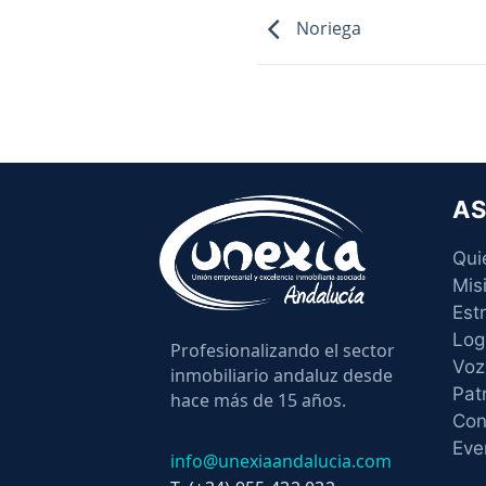
Noriega
AS
Qui
Mis
Est
Log
Profesionalizando el sector
Voz
inmobiliario andaluz desde
Pat
hace más de 15 años.
Con
Eve
info@unexiaandalucia.com