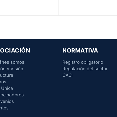
OCIACIÓN
NORMATIVA
énes somos
Registro obligatorio
ión y Visión
Regulación del sector
ructura
CACI
ros
 Única
rocinadores
venios
ntos