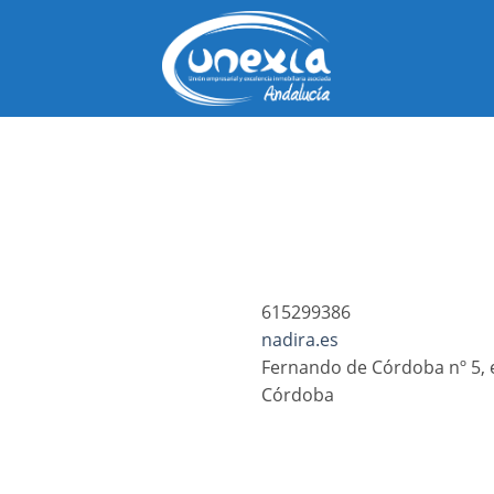
Saltar
al
contenido
615299386
nadira.es
Fernando de Córdoba nº 5, es
Córdoba