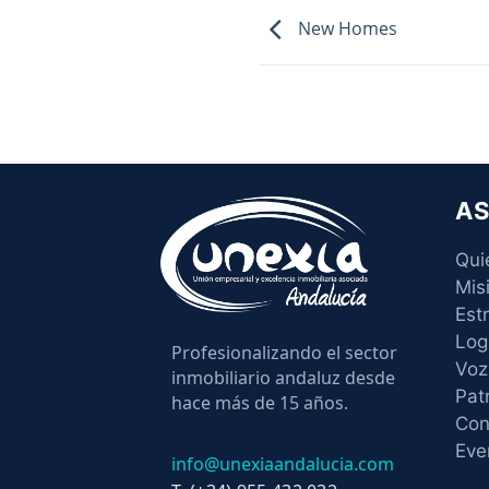
New Homes
AS
Qui
Mis
Est
Log
Profesionalizando el sector
Voz
inmobiliario andaluz desde
Pat
hace más de 15 años.
Con
Eve
info@unexiaandalucia.com