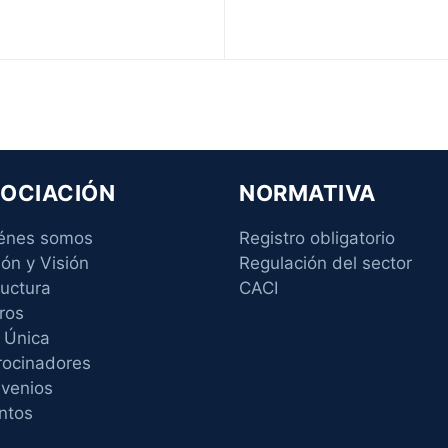
OCIACIÓN
NORMATIVA
énes somos
Registro obligatorio
ión y Visión
Regulación del sector
ructura
CACI
ros
 Única
rocinadores
venios
ntos