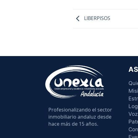
LIBERPISOS
AS
Qui
Mis
Est
Log
Profesionalizando el sector
Voz
inmobiliario andaluz desde
Pat
hace más de 15 años.
Con
Eve