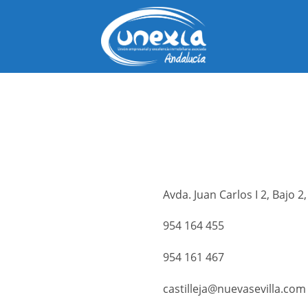
Saltar
al
contenido
Avda. Juan Carlos I 2, Bajo 2,
954 164 455
954 161 467
castilleja@nuevasevilla.com