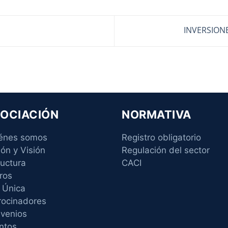
INVERSIONE
OCIACIÓN
NORMATIVA
énes somos
Registro obligatorio
ión y Visión
Regulación del sector
ructura
CACI
ros
 Única
rocinadores
venios
ntos