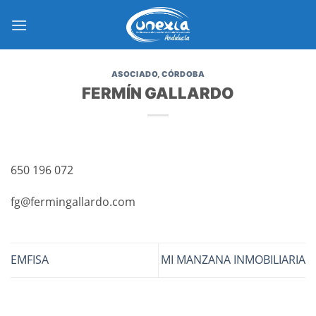
Saltar
al
contenido
ASOCIADO
,
CÓRDOBA
FERMÍN GALLARDO
650 196 072
fg@fermingallardo.com
EMFISA
MI MANZANA INMOBILIARIA