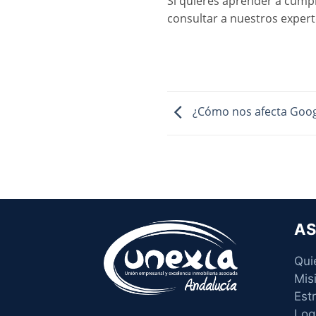
Si quieres aprender a cump
consultar a nuestros expert
¿Cómo nos afecta Goog
AS
Qui
Mis
Est
Log