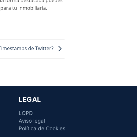
una forma destacada puedes
para tu inmobiliaria.
 Timestamps de Twitter?
LEGAL
LOPD
Aviso legal
Política de Cookies