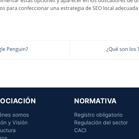
limentar estas opciones y aparecer en los buscadores de 
os para confeccionar una estrategia de SEO local adecuada 
le Penguin?
¿Qué son los
OCIACIÓN
NORMATIVA
énes somos
Registro obligatorio
ión y Visión
Regulación del sector
ructura
CACI
ros