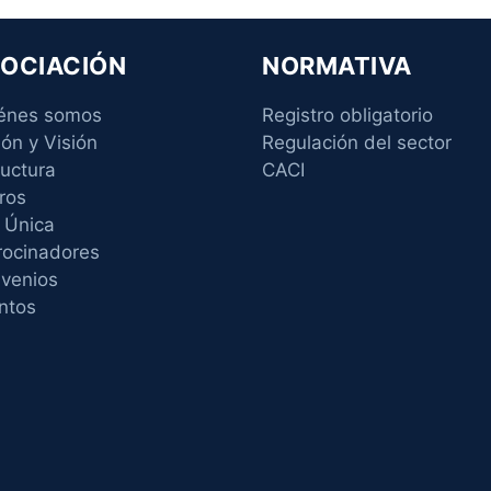
OCIACIÓN
NORMATIVA
énes somos
Registro obligatorio
ión y Visión
Regulación del sector
ructura
CACI
ros
 Única
rocinadores
venios
ntos