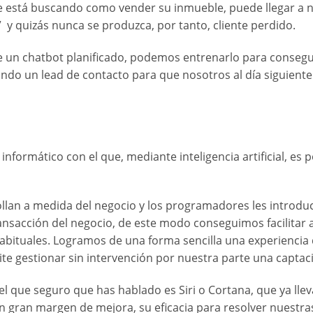
e está buscando como vender su inmueble, puede llegar a nu
y quizás nunca se produzca, por tanto, cliente perdido.
 un chatbot planificado, podemos entrenarlo para conseguir
ando un lead de contacto para que nosotros al día siguient
nformático con el que, mediante inteligencia artificial, es
llan a medida del negocio y los programadores les introdu
ansacción del negocio, de este modo conseguimos facilitar a
abituales. Logramos de una forma sencilla una experiencia
mite gestionar sin intervención por nuestra parte una captac
l que seguro que has hablado es Siri o Cortana, que ya llev
n gran margen de mejora, su eficacia para resolver nuestr