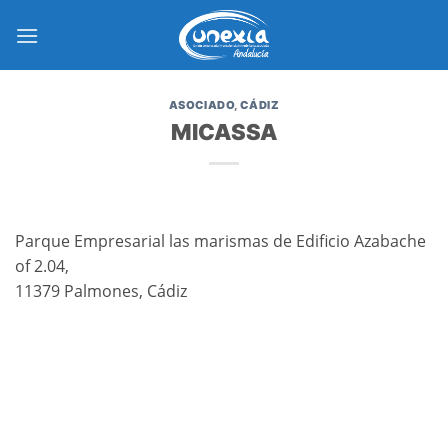
Saltar
al
contenido
ASOCIADO
,
CÁDIZ
MICASSA
Parque Empresarial las marismas de Edificio Azabache
of 2.04,
11379 Palmones, Cádiz