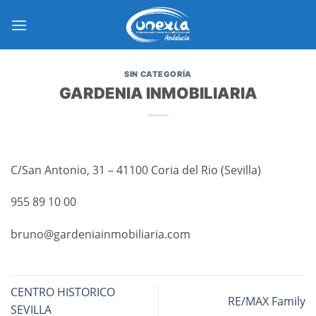
Saltar
al
contenido
SIN CATEGORÍA
GARDENIA INMOBILIARIA
C/San Antonio, 31 – 41100 Coria del Rio (Sevilla)
955 89 10 00
bruno@gardeniainmobiliaria.com
CENTRO HISTORICO
RE/MAX Family
SEVILLA