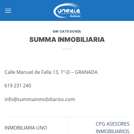
Saltar
al
contenido
SIN CATEGORÍA
SUMMA INMOBILIARIA
Calle Manuel de Falla 13, 1º-D – GRANADA
619 231 240
info@summainmobiliarios.com
CPG ASESORES
INMOBILIARIA UNO
INMOBILIARIOS