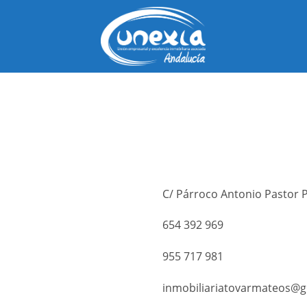
Saltar
al
contenido
C/ Párroco Antonio Pastor Po
654 392 969
955 717 981
inmobiliariatovarmateos@