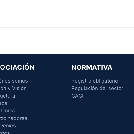
OCIACIÓN
NORMATIVA
énes somos
Registro obligatorio
ión y Visión
Regulación del sector
ructura
CACI
ros
 Única
rocinadores
venios
ntos