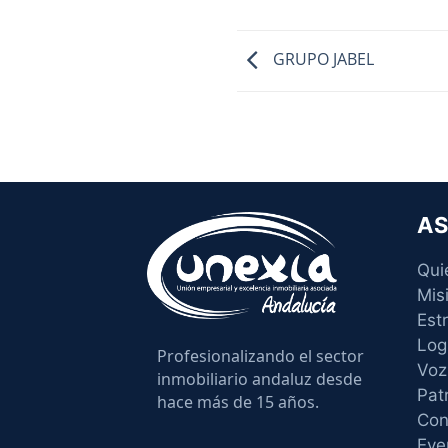
GRUPO JABEL
AS
Qui
Mis
Est
Log
Profesionalizando el sector
Voz
inmobiliario andaluz desde
Pat
hace más de 15 años.
Con
Eve